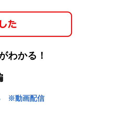
がわかる！
編
45 ※動画配信